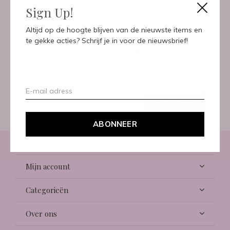
Sign Up!
Meld je aan voor onze
Altijd op de hoogte blijven van de nieuwste items en
te gekke acties? Schrijf je in voor de nieuwsbrief!
nieuwsbrief
Ontvang de nieuwste aanbiedingen en promoties
ABONNEER
ABONNEER
Klantenservice
Mijn account
Categorieën
Over ons