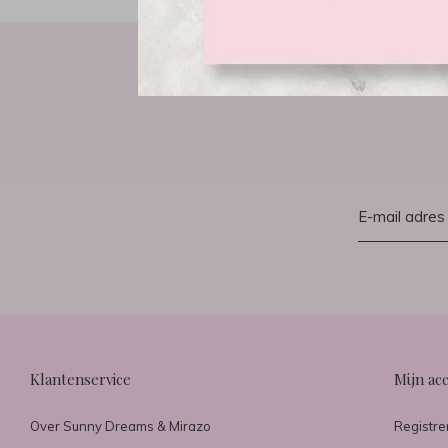
Klantenservice
Mijn ac
Over Sunny Dreams & Mirazo
Registre