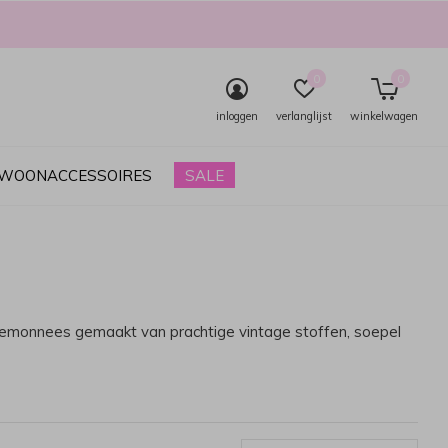
0
0
inloggen
verlanglijst
winkelwagen
& WOONACCESSOIRES
SALE
 portemonnees gemaakt van prachtige vintage stoffen, soepel