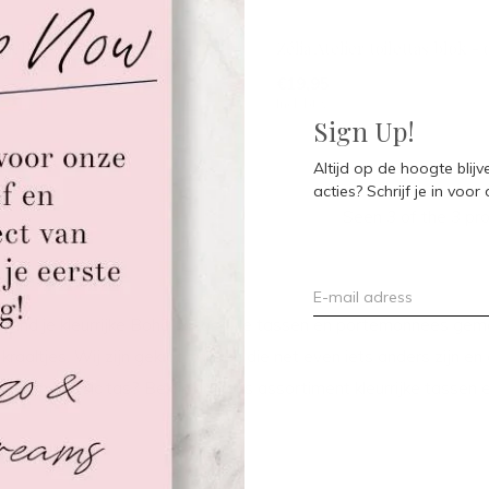
mellato handtas - taupe
Zélia Atelier toilettas blok - 
€19,95
Incl. btw
Sign Up!
Altijd op de hoogte blij
acties? Schrijf je in voor
Seen 3 of the 3 pr
o vind je kleurrijke Boho Ibiza style tassen en portemonnees gema
kraaltjes. Wij zijn gek op tassen die net even iets anders zijn 
jl of een classic tas? Bekijk dan ons assortiment kleurrijke tassen