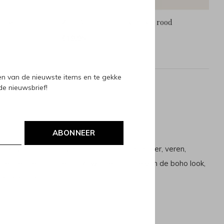
off white
Zélia Atelier toilettas blok - rood
€19,95
Incl. btw
ven van de nieuwste items en te gekke
 de nieuwsbrief!
oducts
ABONNEER
akt van prachtige vintage stoffen, soepel leer, veren,
en die met de hand gemaakt worden. Hou je van de boho look,
 en telefoonstraps.