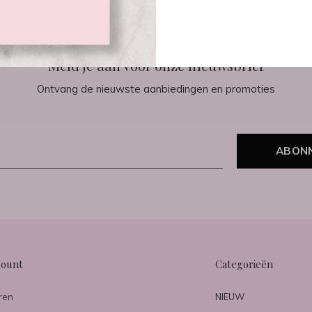
Meld je aan voor onze nieuwsbrief
Ontvang de nieuwste aanbiedingen en promoties
ABON
count
Categorieën
ren
NIEUW