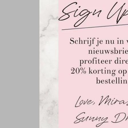
Grace pal
€59,95
Incl. btw
Bij Miraz
suede en 
Ibiza sti