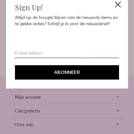
Sign Up!
Meld je aan voor onze
Altijd op de hoogte blijven van de nieuwste items en
te gekke acties? Schrijf je in voor de nieuwsbrief!
nieuwsbrief
Ontvang de nieuwste aanbiedingen en promoties
ABONNEER
ABONNEER
Klantenservice
Mijn account
Categorieën
Over ons