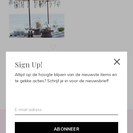
Ibiza white parasol
Sign Up!
tafelmodel
€39,95
Altijd op de hoogte blijven van de nieuwste items en
Incl. btw
te gekke acties? Schrijf je in voor de nieuwsbrief!
Seen 1 of the 1 products
ABONNEER