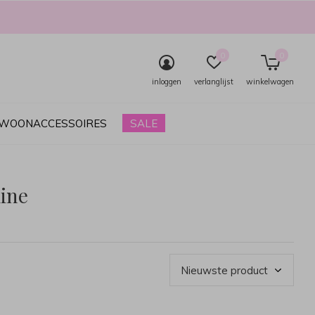
0
0
inloggen
verlanglijst
winkelwagen
& WOONACCESSOIRES
SALE
ine