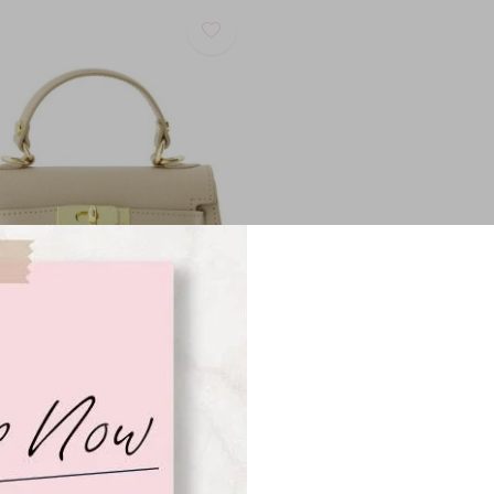
mellato handtas - taupe