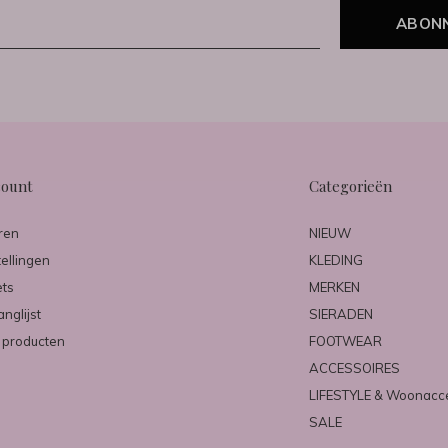
ABON
count
Categorieën
ren
NIEUW
tellingen
KLEDING
ets
MERKEN
anglijst
SIERADEN
k producten
FOOTWEAR
ACCESSOIRES
LIFESTYLE & Woonacc
SALE