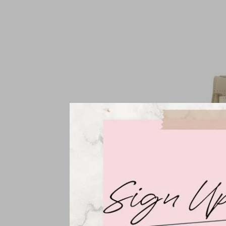
Grace pal
€59,95