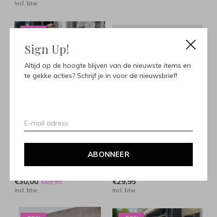
Incl. btw
-50%
Sign Up!
Altijd op de hoogte blijven van de nieuwste items en
te gekke acties? Schrijf je in voor de nieuwsbrief!
ABONNEER
Island wikkeljurk -
Grace palmellato riem -
oranje/blauw
taupe
€30,00
€29,95
€59,95
Incl. btw
Incl. btw