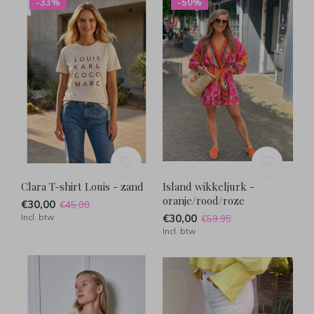
-33%
-50%
Clara T-shirt Louis - zand
Island wikkeljurk -
oranje/rood/roze
€30,00
€45,00
Incl. btw
€30,00
€59,95
Incl. btw