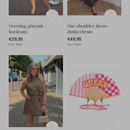
Overslag playsuit -
One shoulder dress -
bordeaux
donkerbruin
€29,95
€49,95
Incl. btw
Incl. btw