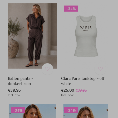
-34%
Ballon pants -
Clara Paris tanktop - off
donkerbruin
white
€39,95
€25,00
€37,95
Incl. btw
Incl. btw
-34%
-34%