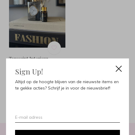
Toussaint Interieur -
Interieurparfum met
Sign Up!
bergkristal Grey Fresh |
100ML
Altijd op de hoogte blijven van de nieuwste items en
€28,95
te gekke acties? Schrijf je in voor de nieuwsbrief!
Incl. btw
Seen 1 of the 1 products