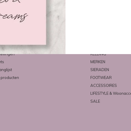
count
Categorieën
ren
NIEUW
tellingen
KLEDING
ets
MERKEN
anglijst
SIERADEN
k producten
FOOTWEAR
ACCESSOIRES
LIFESTYLE & Woonacc
SALE