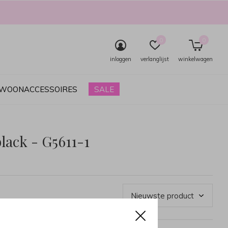
0
0
inloggen
verlanglijst
winkelwagen
& WOONACCESSOIRES
SALE
lack - G5611-1