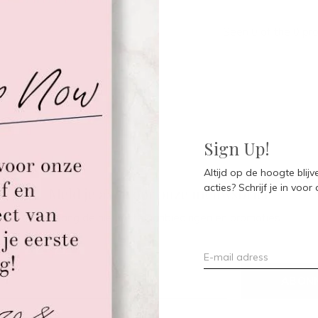
Seen 0 of the 0 pr
Sign Up!
Altijd op de hoogte blij
acties? Schrijf je in voor
Meld je aan voor onze nieuwsbrief
Ontvang de nieuwste aanbiedingen en promoties
ABON