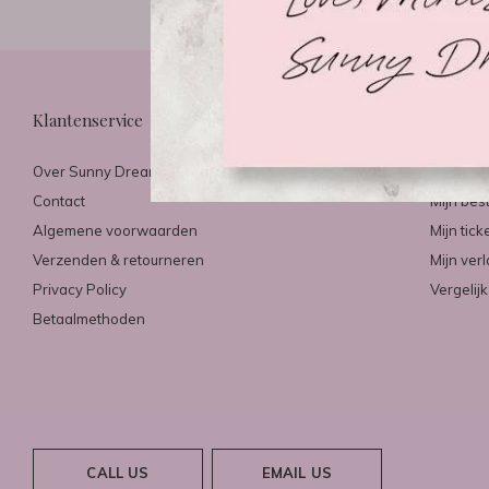
Klantenservice
Mijn ac
Over Sunny Dreams & Mirazo
Registre
Contact
Mijn bes
Algemene voorwaarden
Mijn tick
Verzenden & retourneren
Mijn verl
Privacy Policy
Vergelij
Betaalmethoden
CALL US
EMAIL US