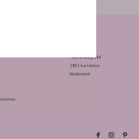
Over ons
Mirazo
Heerenweg 144
1851 kw Heiloo
Nederland
essoires