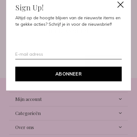
Sign Up!
Meld je aan voor onze
Altijd op de hoogte blijven van de nieuwste items en
te gekke acties? Schrijf je in voor de nieuwsbrief!
nieuwsbrief
Ontvang de nieuwste aanbiedingen en promoties
ABONNEER
ABONNEER
Klantenservice
Mijn account
Categorieën
Over ons