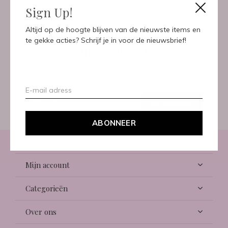
Sign Up!
Meld je aan voor onze
Altijd op de hoogte blijven van de nieuwste items en
te gekke acties? Schrijf je in voor de nieuwsbrief!
nieuwsbrief
Ontvang de nieuwste aanbiedingen en promoties
ABONNEER
ABONNEER
Klantenservice
Mijn account
Categorieën
Over ons