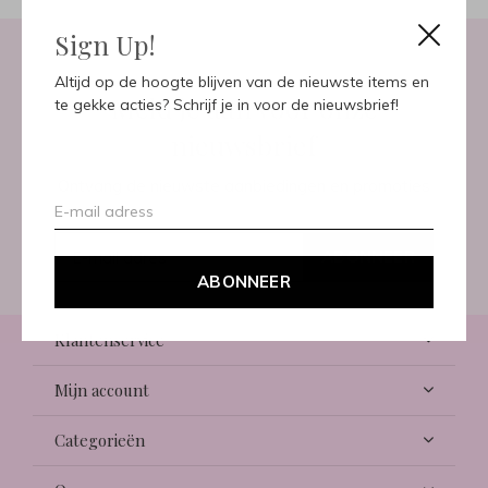
Sign Up!
Altijd op de hoogte blijven van de nieuwste items en
Meld je aan voor onze
te gekke acties? Schrijf je in voor de nieuwsbrief!
nieuwsbrief
Ontvang de nieuwste aanbiedingen en promoties
ABONNEER
ABONNEER
Klantenservice
Mijn account
Categorieën