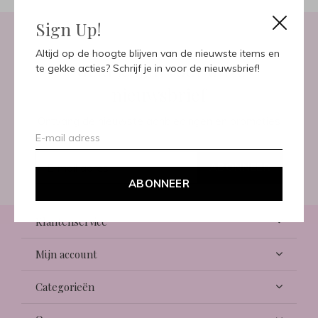
Sign Up!
Altijd op de hoogte blijven van de nieuwste items en
Meld je aan voor onze
te gekke acties? Schrijf je in voor de nieuwsbrief!
nieuwsbrief
Ontvang de nieuwste aanbiedingen en promoties
ABONNEER
ABONNEER
Klantenservice
Mijn account
Categorieën