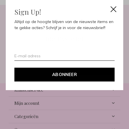
Sign Up!
Altijd op de hoogte blijven van de nieuwste items en
Meld je aan voor onze
te gekke acties? Schrijf je in voor de nieuwsbrief!
nieuwsbrief
Ontvang de nieuwste aanbiedingen en promoties
ABONNEER
ABONNEER
Klantenservice
Mijn account
Categorieën