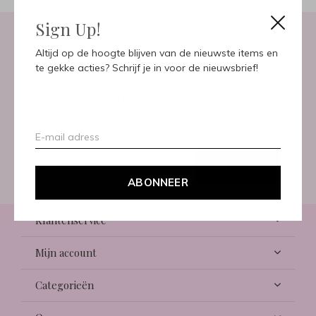
Sign Up!
Altijd op de hoogte blijven van de nieuwste items en
Meld je aan voor onze
te gekke acties? Schrijf je in voor de nieuwsbrief!
nieuwsbrief
Ontvang de nieuwste aanbiedingen en promoties
ABONNEER
ABONNEER
Klantenservice
Mijn account
Categorieën