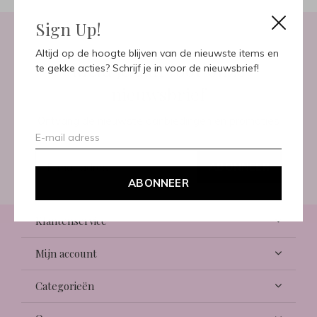
Sign Up!
Altijd op de hoogte blijven van de nieuwste items en
Meld je aan voor onze
te gekke acties? Schrijf je in voor de nieuwsbrief!
nieuwsbrief
Ontvang de nieuwste aanbiedingen en promoties
ABONNEER
ABONNEER
Klantenservice
Mijn account
Categorieën