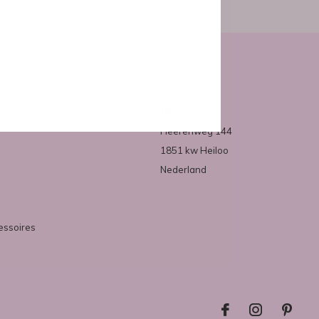
Over ons
Mirazo
Heerenweg 144
1851 kw Heiloo
Nederland
essoires