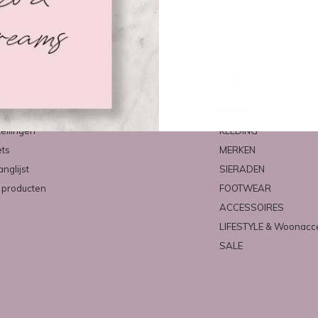
count
Categorieën
ren
NIEUW
tellingen
KLEDING
ets
MERKEN
anglijst
SIERADEN
k producten
FOOTWEAR
ACCESSOIRES
LIFESTYLE & Woonacc
SALE