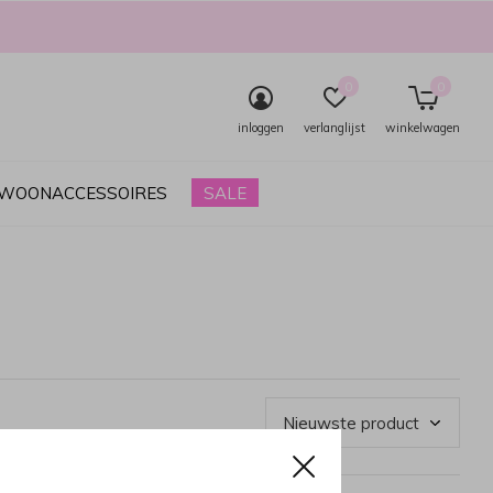
0
0
inloggen
verlanglijst
winkelwagen
& WOONACCESSOIRES
SALE