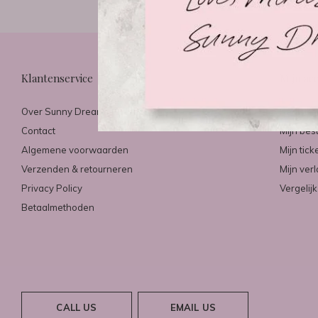
Klantenservice
Mijn ac
Over Sunny Dreams & Mirazo
Registre
Contact
Mijn bes
Algemene voorwaarden
Mijn tick
Verzenden & retourneren
Mijn verl
Privacy Policy
Vergelij
Betaalmethoden
CALL US
EMAIL US