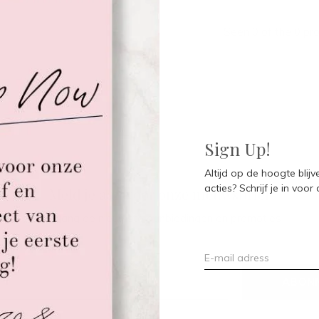
Seen 0 of the 0 pr
Sign Up!
Altijd op de hoogte blij
acties? Schrijf je in voor
Meld je aan voor onze nieuwsbrief
Ontvang de nieuwste aanbiedingen en promoties
ABON