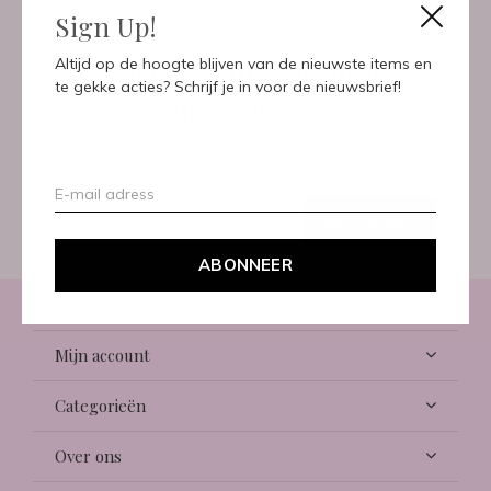
Sign Up!
Meld je aan voor onze
Altijd op de hoogte blijven van de nieuwste items en
te gekke acties? Schrijf je in voor de nieuwsbrief!
nieuwsbrief
Ontvang de nieuwste aanbiedingen en promoties
ABONNEER
ABONNEER
Klantenservice
Mijn account
Categorieën
Over ons