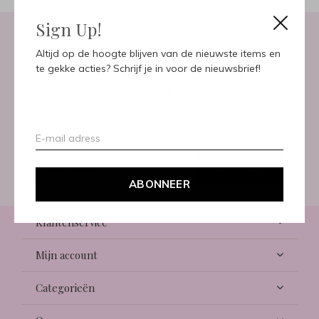
Sign Up!
Altijd op de hoogte blijven van de nieuwste items en
Meld je aan voor onze
te gekke acties? Schrijf je in voor de nieuwsbrief!
nieuwsbrief
Ontvang de nieuwste aanbiedingen en promoties
ABONNEER
ABONNEER
Klantenservice
Mijn account
Categorieën