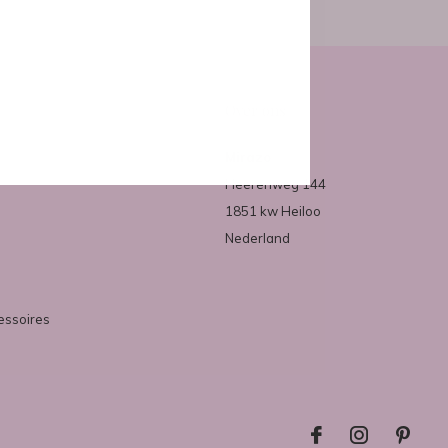
Over ons
Mirazo
Heerenweg 144
1851 kw Heiloo
Nederland
essoires