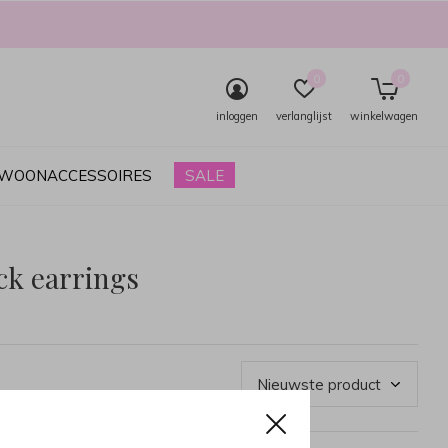
0
0
inloggen
verlanglijst
winkelwagen
& WOONACCESSOIRES
SALE
ck earrings