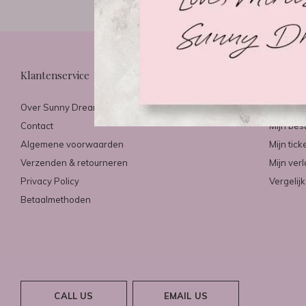
Klantenservice
Mijn ac
Over Sunny Dreams & Mirazo
Registre
Contact
Mijn bes
Algemene voorwaarden
Mijn tick
Verzenden & retourneren
Mijn verl
Privacy Policy
Vergelij
Betaalmethoden
CALL US
EMAIL US