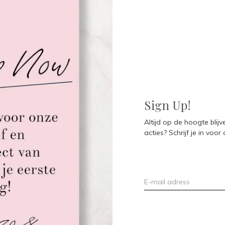
Seen 0 of the 0 pr
Sign Up!
Altijd op de hoogte blij
acties? Schrijf je in voor
Meld je aan voor onze nieuwsbrief
Ontvang de nieuwste aanbiedingen en promoties
ABON