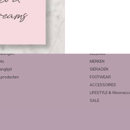
count
Categorieën
ren
NIEUW
tellingen
KLEDING
ets
MERKEN
anglijst
SIERADEN
k producten
FOOTWEAR
ACCESSOIRES
LIFESTYLE & Woonacc
SALE