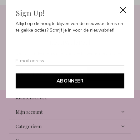
Sign Up!
Altijd op de hoogte blijven van de nieuwste items en
Meld je aan voor onze
te gekke acties? Schrijf je in voor de nieuwsbrief!
nieuwsbrief
Ontvang de nieuwste aanbiedingen en promoties
ABONNEER
ABONNEER
Klantenservice
Mijn account
Categorieën