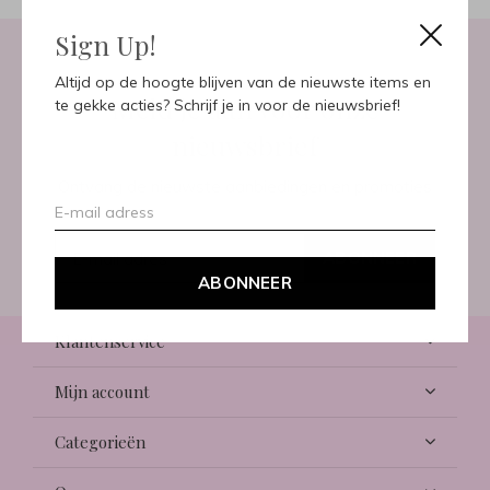
Sign Up!
Altijd op de hoogte blijven van de nieuwste items en
Meld je aan voor onze
te gekke acties? Schrijf je in voor de nieuwsbrief!
nieuwsbrief
Ontvang de nieuwste aanbiedingen en promoties
ABONNEER
ABONNEER
Klantenservice
Mijn account
Categorieën