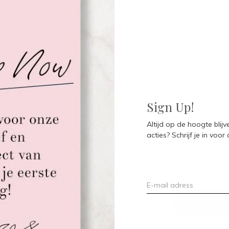
Seen 0 of the 0 pr
Sign Up!
Altijd op de hoogte blij
acties? Schrijf je in voor
Meld je aan voor onze nieuwsbrief
Ontvang de nieuwste aanbiedingen en promoties
ABON