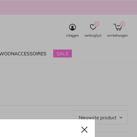
0
0
inloggen
verlanglijst
winkelwagen
& WOONACCESSOIRES
SALE