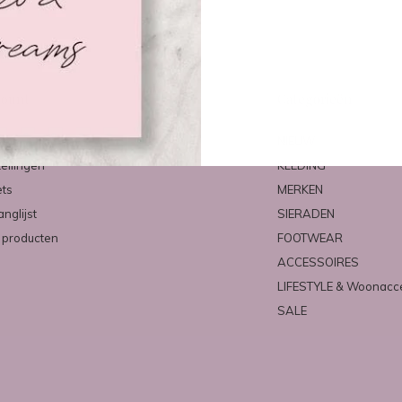
count
Categorieën
ren
NIEUW
tellingen
KLEDING
ets
MERKEN
anglijst
SIERADEN
k producten
FOOTWEAR
ACCESSOIRES
LIFESTYLE & Woonacc
SALE