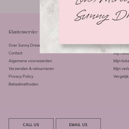
Klantenservice
Mijn ac
Over Sunny Dreams & Mirazo
Registre
Contact
Mijn bes
Algemene voorwaarden
Mijn tick
Verzenden & retourneren
Mijn verl
Privacy Policy
Vergelij
Betaalmethoden
CALL US
EMAIL US