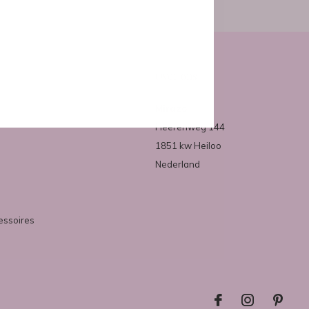
Over ons
Mirazo
Heerenweg 144
1851 kw Heiloo
Nederland
essoires