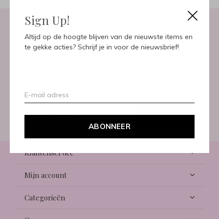
Sign Up!
Altijd op de hoogte blijven van de nieuwste items en
Meld je aan voor onze
te gekke acties? Schrijf je in voor de nieuwsbrief!
nieuwsbrief
Ontvang de nieuwste aanbiedingen en promoties
ABONNEER
ABONNEER
Klantenservice
Mijn account
Categorieën