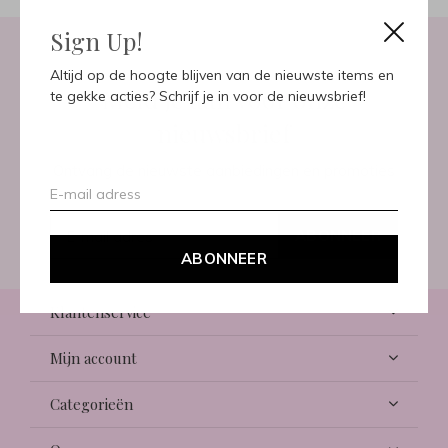
Sign Up!
Altijd op de hoogte blijven van de nieuwste items en
Meld je aan voor onze
te gekke acties? Schrijf je in voor de nieuwsbrief!
nieuwsbrief
Ontvang de nieuwste aanbiedingen en promoties
ABONNEER
ABONNEER
Klantenservice
Mijn account
Categorieën