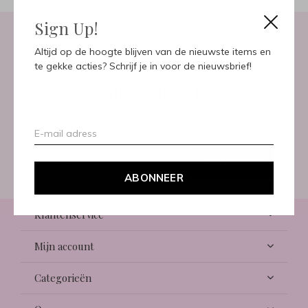
Sign Up!
Altijd op de hoogte blijven van de nieuwste items en
Meld je aan voor onze
te gekke acties? Schrijf je in voor de nieuwsbrief!
nieuwsbrief
Ontvang de nieuwste aanbiedingen en promoties
ABONNEER
ABONNEER
Klantenservice
Mijn account
Categorieën