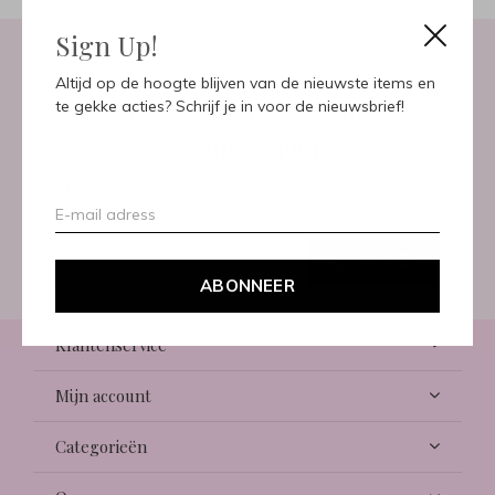
Sign Up!
Altijd op de hoogte blijven van de nieuwste items en
Meld je aan voor onze
te gekke acties? Schrijf je in voor de nieuwsbrief!
nieuwsbrief
Ontvang de nieuwste aanbiedingen en promoties
ABONNEER
ABONNEER
Klantenservice
Mijn account
Categorieën