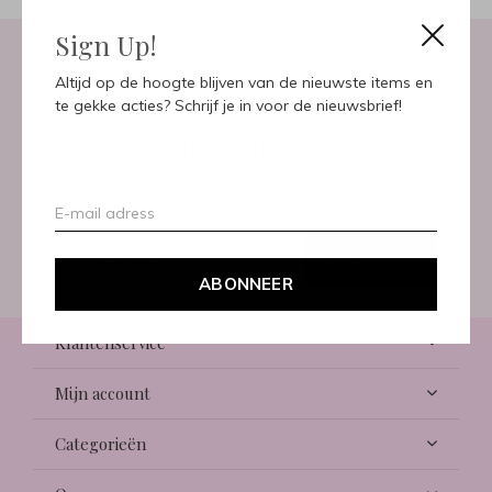
Sign Up!
Altijd op de hoogte blijven van de nieuwste items en
Meld je aan voor onze
te gekke acties? Schrijf je in voor de nieuwsbrief!
nieuwsbrief
Ontvang de nieuwste aanbiedingen en promoties
ABONNEER
ABONNEER
Klantenservice
Mijn account
Categorieën