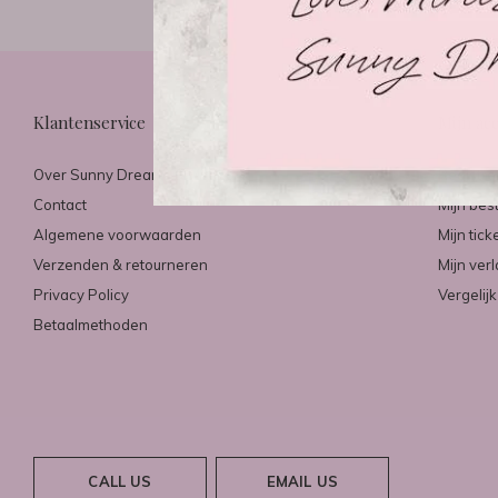
Klantenservice
Mijn ac
Over Sunny Dreams & Mirazo
Registre
Contact
Mijn bes
Algemene voorwaarden
Mijn tick
Verzenden & retourneren
Mijn verl
Privacy Policy
Vergelij
Betaalmethoden
CALL US
EMAIL US