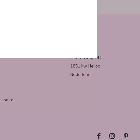
Over ons
Mirazo
Heerenweg 144
1851 kw Heiloo
Nederland
essoires