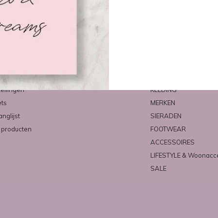
count
Categorieën
ren
NIEUW
tellingen
KLEDING
ets
MERKEN
anglijst
SIERADEN
k producten
FOOTWEAR
ACCESSOIRES
LIFESTYLE & Woonacc
SALE