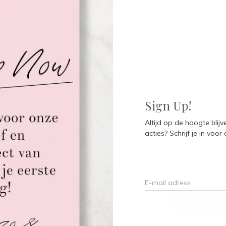
Seen 0 of the 0 pr
Sign Up!
Altijd op de hoogte blij
acties? Schrijf je in voor
Meld je aan voor onze nieuwsbrief
Ontvang de nieuwste aanbiedingen en promoties
ABON