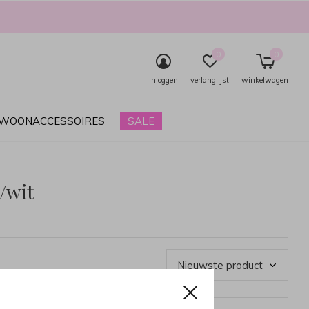
0
0
inloggen
verlanglijst
winkelwagen
& WOONACCESSOIRES
SALE
/wit