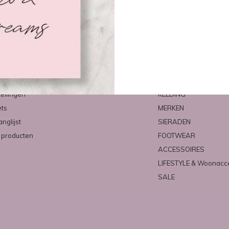
count
Categorieën
ren
NIEUW
tellingen
KLEDING
ets
MERKEN
anglijst
SIERADEN
k producten
FOOTWEAR
ACCESSOIRES
LIFESTYLE & Woonacc
SALE