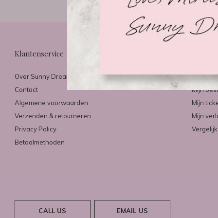
Klantenservice
Mijn ac
Over Sunny Dreams & Mirazo
Registre
Contact
Mijn bes
Algemene voorwaarden
Mijn tick
Verzenden & retourneren
Mijn verl
Privacy Policy
Vergelij
Betaalmethoden
CALL US
EMAIL US