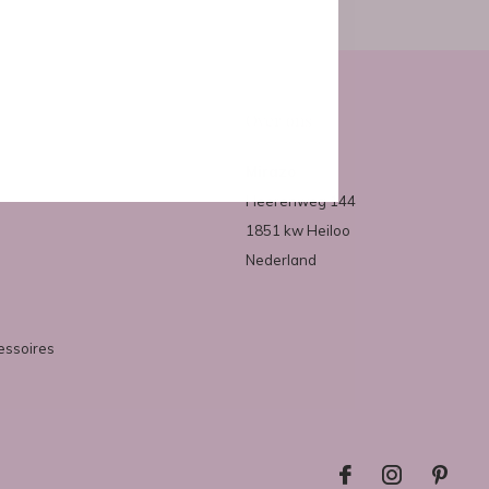
Over ons
Mirazo
Heerenweg 144
1851 kw Heiloo
Nederland
essoires