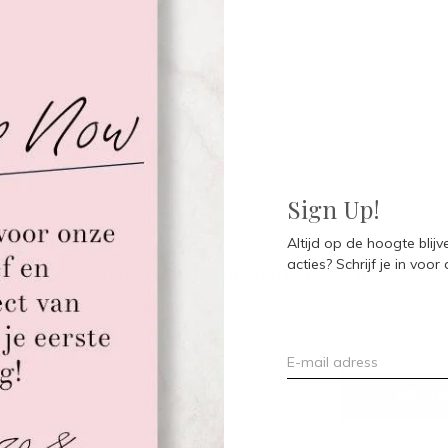
Seen 0 of the 0 pr
Sign Up!
Altijd op de hoogte blij
acties? Schrijf je in voor
Meld je aan voor onze nieuwsbrief
Ontvang de nieuwste aanbiedingen en promoties
ABON