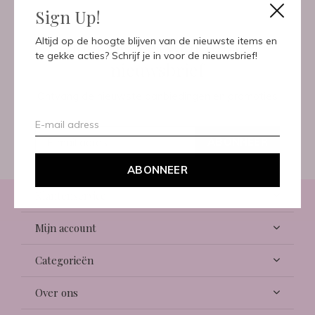
Sign Up!
Meld je aan voor onze
Altijd op de hoogte blijven van de nieuwste items en
te gekke acties? Schrijf je in voor de nieuwsbrief!
nieuwsbrief
Ontvang de nieuwste aanbiedingen en promoties
ABONNEER
ABONNEER
Klantenservice
Mijn account
Categorieën
Over ons