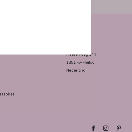
Over ons
Mirazo
Heerenweg 144
1851 kw Heiloo
Nederland
essoires