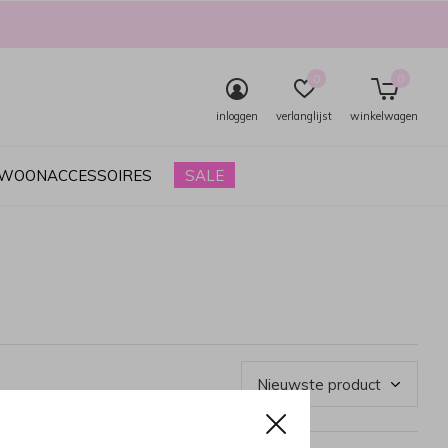
0
0
inloggen
verlanglijst
winkelwagen
& WOONACCESSOIRES
SALE