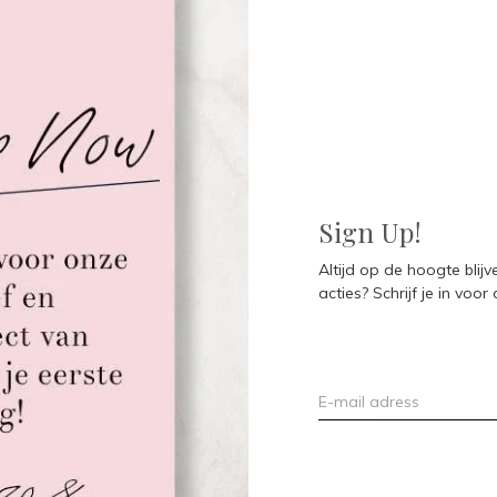
Seen 0 of the 0 pr
Sign Up!
Altijd op de hoogte blij
acties? Schrijf je in voor
Meld je aan voor onze nieuwsbrief
Ontvang de nieuwste aanbiedingen en promoties
ABON