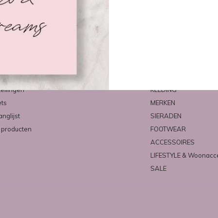
count
Categorieën
ren
NIEUW
tellingen
KLEDING
ets
MERKEN
anglijst
SIERADEN
k producten
FOOTWEAR
ACCESSOIRES
LIFESTYLE & Woonacc
SALE