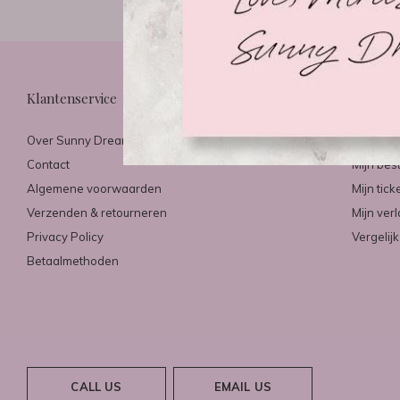
Klantenservice
Mijn ac
Over Sunny Dreams & Mirazo
Registre
Contact
Mijn bes
Algemene voorwaarden
Mijn tick
Verzenden & retourneren
Mijn verl
Privacy Policy
Vergelij
Betaalmethoden
CALL US
EMAIL US