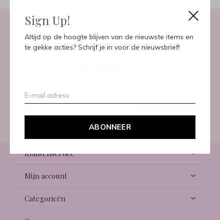
Sign Up!
Altijd op de hoogte blijven van de nieuwste items en
Meld je aan voor onze
te gekke acties? Schrijf je in voor de nieuwsbrief!
nieuwsbrief
Ontvang de nieuwste aanbiedingen en promoties
ABONNEER
ABONNEER
Klantenservice
Mijn account
Categorieën