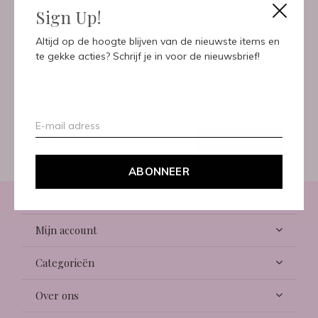
Sign Up!
Meld je aan voor onze
Altijd op de hoogte blijven van de nieuwste items en
te gekke acties? Schrijf je in voor de nieuwsbrief!
nieuwsbrief
Ontvang de nieuwste aanbiedingen en promoties
ABONNEER
ABONNEER
Klantenservice
Mijn account
Categorieën
Over ons