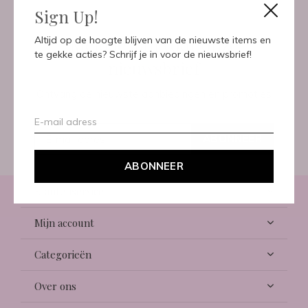
Sign Up!
Meld je aan voor onze
Altijd op de hoogte blijven van de nieuwste items en
te gekke acties? Schrijf je in voor de nieuwsbrief!
nieuwsbrief
Ontvang de nieuwste aanbiedingen en promoties
ABONNEER
ABONNEER
Klantenservice
Mijn account
Categorieën
Over ons