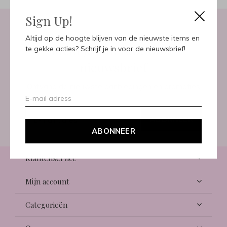
Sign Up!
Altijd op de hoogte blijven van de nieuwste items en
Meld je aan voor onze
te gekke acties? Schrijf je in voor de nieuwsbrief!
nieuwsbrief
Ontvang de nieuwste aanbiedingen en promoties
ABONNEER
ABONNEER
Klantenservice
Mijn account
Categorieën