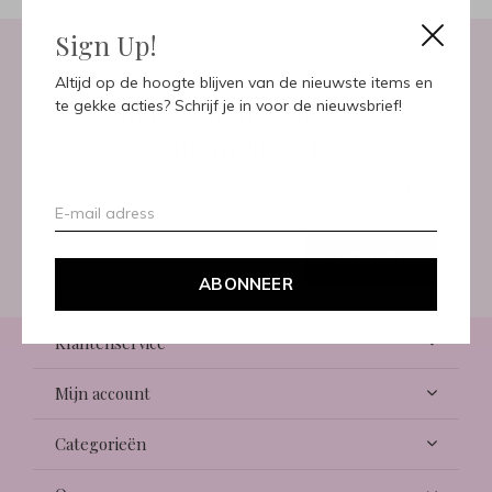
Sign Up!
Altijd op de hoogte blijven van de nieuwste items en
Meld je aan voor onze
te gekke acties? Schrijf je in voor de nieuwsbrief!
nieuwsbrief
Ontvang de nieuwste aanbiedingen en promoties
ABONNEER
ABONNEER
Klantenservice
Mijn account
Categorieën