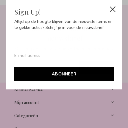
Sign Up!
Altijd op de hoogte blijven van de nieuwste items en
Meld je aan voor onze
te gekke acties? Schrijf je in voor de nieuwsbrief!
nieuwsbrief
Ontvang de nieuwste aanbiedingen en promoties
ABONNEER
ABONNEER
Klantenservice
Mijn account
Categorieën