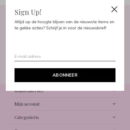
Sign Up!
Altijd op de hoogte blijven van de nieuwste items en
Meld je aan voor onze
te gekke acties? Schrijf je in voor de nieuwsbrief!
nieuwsbrief
Ontvang de nieuwste aanbiedingen en promoties
ABONNEER
ABONNEER
Klantenservice
Mijn account
Categorieën