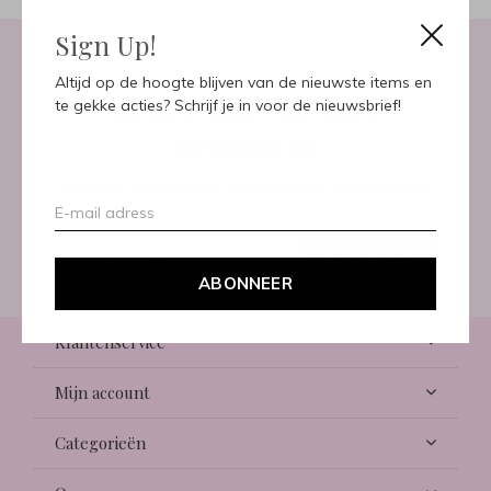
Sign Up!
Altijd op de hoogte blijven van de nieuwste items en
Meld je aan voor onze
te gekke acties? Schrijf je in voor de nieuwsbrief!
nieuwsbrief
Ontvang de nieuwste aanbiedingen en promoties
ABONNEER
ABONNEER
Klantenservice
Mijn account
Categorieën