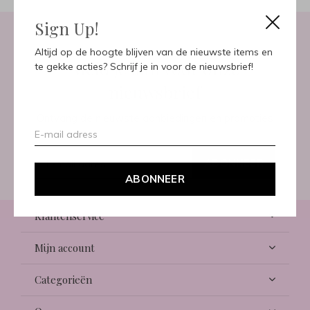
Sign Up!
Altijd op de hoogte blijven van de nieuwste items en
Meld je aan voor onze
te gekke acties? Schrijf je in voor de nieuwsbrief!
nieuwsbrief
Ontvang de nieuwste aanbiedingen en promoties
ABONNEER
ABONNEER
Klantenservice
Mijn account
Categorieën