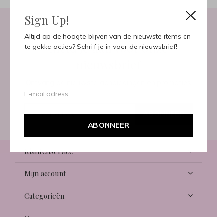
Sign Up!
Altijd op de hoogte blijven van de nieuwste items en
Meld je aan voor onze
te gekke acties? Schrijf je in voor de nieuwsbrief!
nieuwsbrief
Ontvang de nieuwste aanbiedingen en promoties
ABONNEER
ABONNEER
Klantenservice
Mijn account
Categorieën