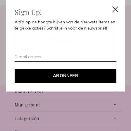
Sign Up!
Altijd op de hoogte blijven van de nieuwste items en
Meld je aan voor onze
te gekke acties? Schrijf je in voor de nieuwsbrief!
nieuwsbrief
Ontvang de nieuwste aanbiedingen en promoties
ABONNEER
ABONNEER
Klantenservice
Mijn account
Categorieën