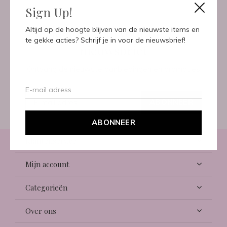
Sign Up!
Meld je aan voor onze
Altijd op de hoogte blijven van de nieuwste items en
te gekke acties? Schrijf je in voor de nieuwsbrief!
nieuwsbrief
Ontvang de nieuwste aanbiedingen en promoties
ABONNEER
ABONNEER
Klantenservice
Mijn account
Categorieën
Over ons