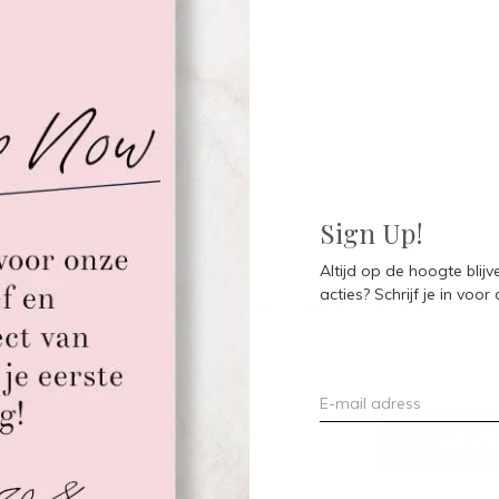
Seen 0 of the 0 pr
Sign Up!
Altijd op de hoogte blij
acties? Schrijf je in voor
Meld je aan voor onze nieuwsbrief
Ontvang de nieuwste aanbiedingen en promoties
ABON