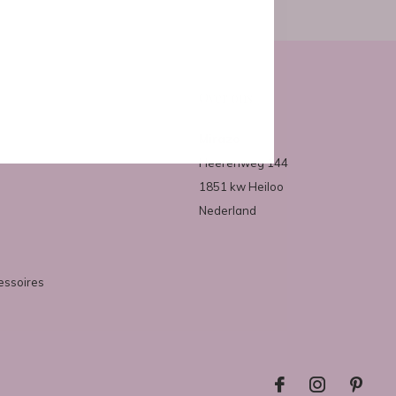
Over ons
Mirazo
Heerenweg 144
1851 kw Heiloo
Nederland
essoires