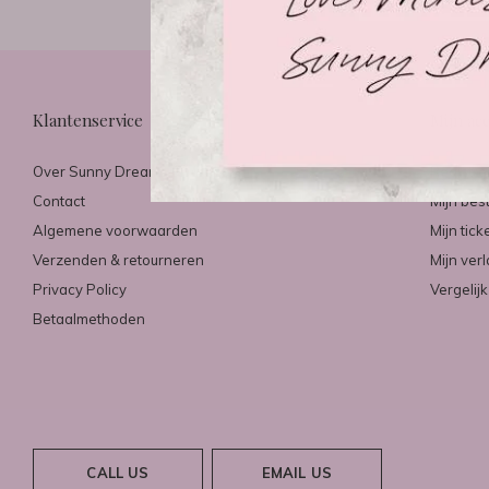
Klantenservice
Mijn ac
Over Sunny Dreams & Mirazo
Registre
Contact
Mijn bes
Algemene voorwaarden
Mijn tick
Verzenden & retourneren
Mijn verl
Privacy Policy
Vergelij
Betaalmethoden
CALL US
EMAIL US