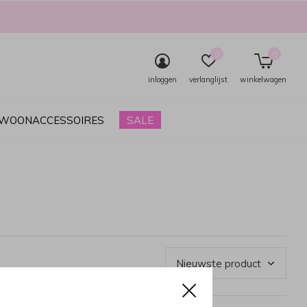
0
0
inloggen
verlanglijst
winkelwagen
& WOONACCESSOIRES
SALE