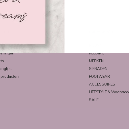
count
Categorieën
ren
NIEUW
tellingen
KLEDING
ets
MERKEN
anglijst
SIERADEN
k producten
FOOTWEAR
ACCESSOIRES
LIFESTYLE & Woonacc
SALE