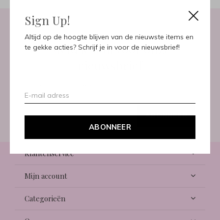
Sign Up!
Altijd op de hoogte blijven van de nieuwste items en
Meld je aan voor onze
te gekke acties? Schrijf je in voor de nieuwsbrief!
nieuwsbrief
Ontvang de nieuwste aanbiedingen en promoties
ABONNEER
ABONNEER
Klantenservice
Mijn account
Categorieën