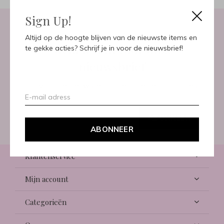
Sign Up!
Altijd op de hoogte blijven van de nieuwste items en
Meld je aan voor onze
te gekke acties? Schrijf je in voor de nieuwsbrief!
nieuwsbrief
Ontvang de nieuwste aanbiedingen en promoties
ABONNEER
ABONNEER
Klantenservice
Mijn account
Categorieën