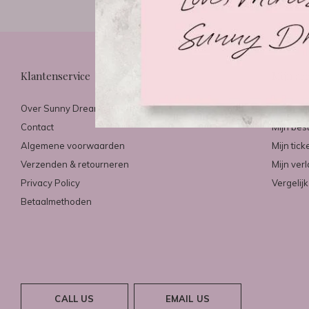
Klantenservice
Mijn ac
Over Sunny Dreams & Mirazo
Registre
Contact
Mijn bes
Algemene voorwaarden
Mijn tick
Verzenden & retourneren
Mijn verl
Privacy Policy
Vergelij
Betaalmethoden
CALL US
EMAIL US