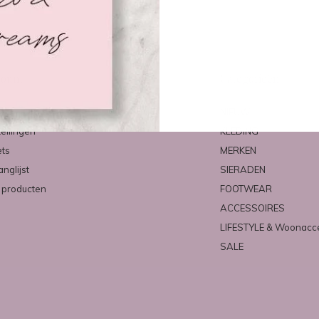
count
Categorieën
ren
NIEUW
tellingen
KLEDING
ets
MERKEN
anglijst
SIERADEN
k producten
FOOTWEAR
ACCESSOIRES
LIFESTYLE & Woonacc
SALE