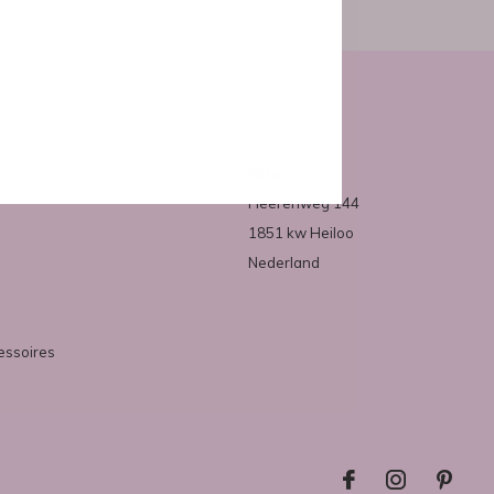
Over ons
Mirazo
Heerenweg 144
1851 kw Heiloo
Nederland
essoires