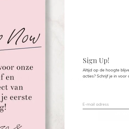
Seen 0 of the 0 pr
Sign Up!
Altijd op de hoogte blij
acties? Schrijf je in voor
Meld je aan voor onze nieuwsbrief
Ontvang de nieuwste aanbiedingen en promoties
ABON