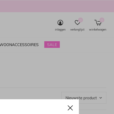
0
0
inloggen
verlanglijst
winkelwagen
& WOONACCESSOIRES
SALE