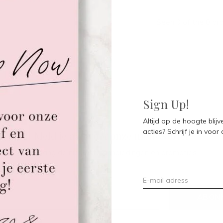
Seen 0 of the 0 pr
Sign Up!
Altijd op de hoogte blij
acties? Schrijf je in voor
Meld je aan voor onze nieuwsbrief
Ontvang de nieuwste aanbiedingen en promoties
ABON