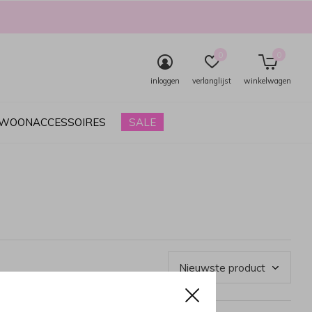
0
0
inloggen
verlanglijst
winkelwagen
& WOONACCESSOIRES
SALE