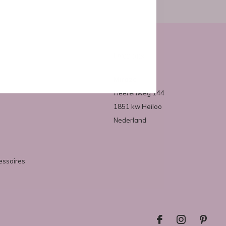
Over ons
Mirazo
Heerenweg 144
1851 kw Heiloo
Nederland
essoires