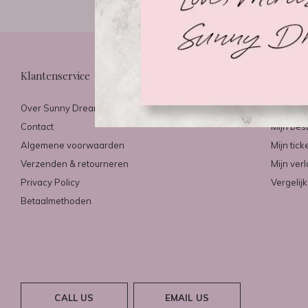
Klantenservice
Mijn ac
Over Sunny Dreams & Mirazo
Registre
Contact
Mijn bes
Algemene voorwaarden
Mijn tick
Verzenden & retourneren
Mijn verl
Privacy Policy
Vergelij
Betaalmethoden
CALL US
EMAIL US