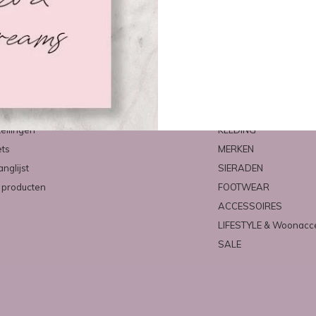
count
Categorieën
ren
NIEUW
tellingen
KLEDING
ets
MERKEN
anglijst
SIERADEN
k producten
FOOTWEAR
ACCESSOIRES
LIFESTYLE & Woonacc
SALE