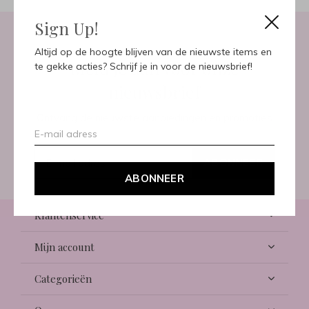
Sign Up!
Altijd op de hoogte blijven van de nieuwste items en
Meld je aan voor onze
te gekke acties? Schrijf je in voor de nieuwsbrief!
nieuwsbrief
Ontvang de nieuwste aanbiedingen en promoties
ABONNEER
ABONNEER
Klantenservice
Mijn account
Categorieën