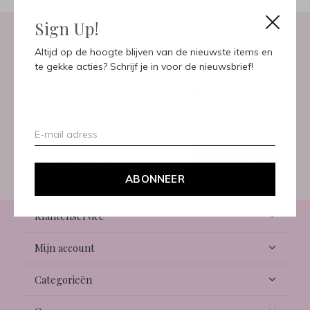
Sign Up!
Altijd op de hoogte blijven van de nieuwste items en
Meld je aan voor onze
te gekke acties? Schrijf je in voor de nieuwsbrief!
nieuwsbrief
Ontvang de nieuwste aanbiedingen en promoties
ABONNEER
ABONNEER
Klantenservice
Mijn account
Categorieën